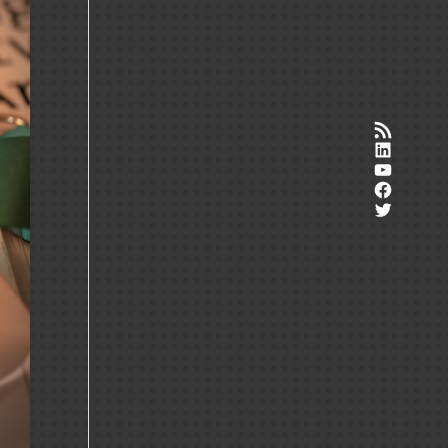
RSS-Feed
LinkedI
YouTub
Facebo
Twitter