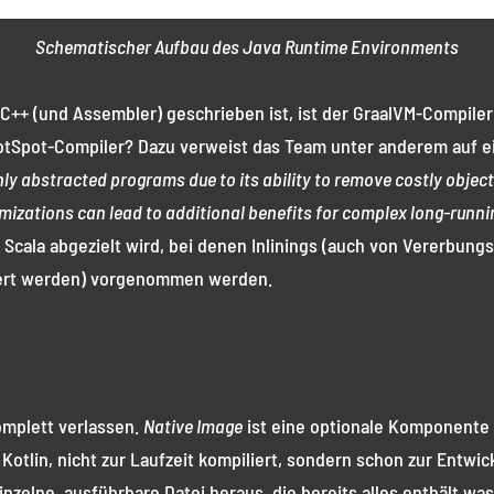
Schematischer Aufbau des Java Runtime Environments
C++ (und Assembler) geschrieben ist, ist der GraalVM-Compiler
otSpot-Compiler? Dazu verweist das Team unter anderem auf 
y abstracted programs due to its ability to remove costly object
mizations can lead to additional benefits for complex long-runni
Scala abgezielt wird, bei denen Inlinings (auch von Vererbung
iert werden) vorgenommen werden.
mplett verlassen.
Native Image
ist eine optionale Komponente 
Kotlin, nicht zur Laufzeit kompiliert, sondern schon zur Entwic
elne, ausführbare Datei heraus, die bereits alles enthält was 