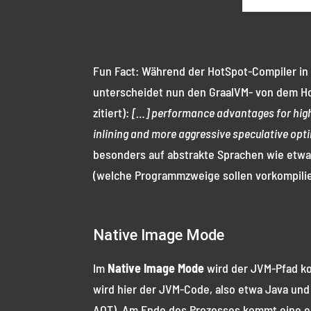
Fun Fact: Während der HotSpot-Compiler in 
unterscheidet nun den GraalVM- von dem H
zitiert):
[…] performance advantages for highl
inlining and more aggressive speculative opti
besonders auf abstrakte Sprachen wie etwa 
(welche Programmzweige sollen vorkompil
Native Image Mode
Im
Native Image Mode
wird der JVM-Pfad ko
wird hier der JVM-Code, also etwa Java und 
AOT). Am Ende des Prozesses kommt eine einz