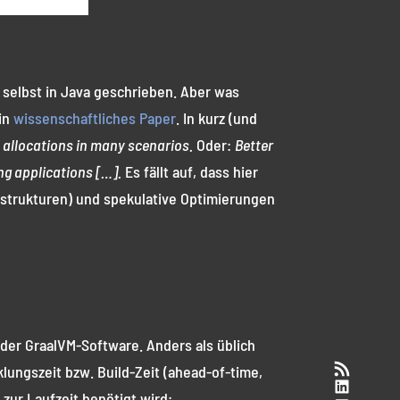
 selbst in Java geschrieben. Aber was
ein
wissenschaftliches Paper
. In kurz (und
 allocations in many scenarios.
Oder:
Better
ng applications […].
Es fällt auf, dass hier
sstrukturen) und spekulative Optimierungen
der GraalVM-Software. Anders als üblich
RSS-Feed
klungszeit bzw. Build-Zeit (ahead-of-time,
LinkedI
zur Laufzeit benötigt wird: