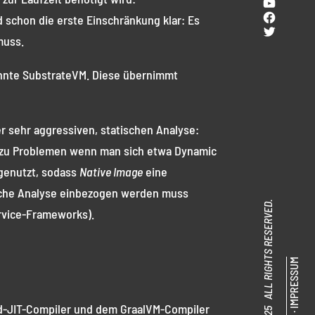
YouTub
Facebo
 schon die erste Einschränkung klar: Es
Twitter
muss.
nannte SubstrateVM. Diese übernimmt
er sehr aggressiven, statischen Analyse:
t zu Problemen wenn man sich etwa Dynamic
 genutzt, sodass
Native Image
eine
tische Analyse einbezogen werden muss
© SENACOR 2025 ALL RIGHTS RESERVED.
rvice-Frameworks).
IMPRESSUM
d-JIT-Compiler und dem GraalVM-Compiler
·