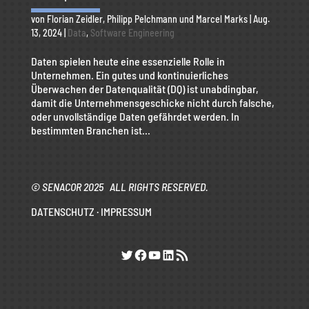
von
Florian Zeidler
,
Philipp Pelchmann
und
Marcel Marks
|
Aug.
13, 2024
|
Data
,
Software Engineering
Daten spielen heute eine essenzielle Rolle in
Unternehmen. Ein gutes und kontinuierliches
Überwachen der Datenqualität (DQ) ist unabdingbar,
damit die Unternehmensgeschicke nicht durch falsche,
oder unvollständige Daten gefährdet werden. In
bestimmten Branchen ist...
© SENACOR 2025 ALL RIGHTS RESERVED.
DATENSCHUTZ
·
IMPRESSUM
Twitter
Facebook
YouTube
LinkedIn
RSS-Feed