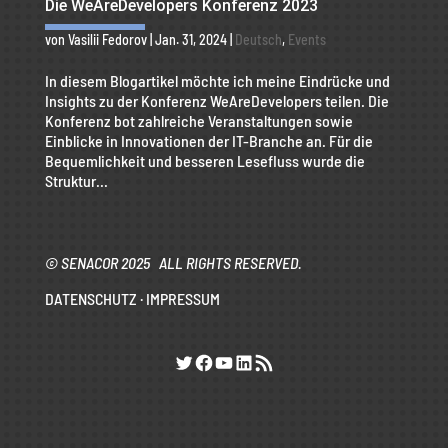
Die WeAreDevelopers Konferenz 2023
von
Vasilii Fedorov
|
Jan. 31, 2024
|
Deutsch
,
Events
In diesem Blogartikel möchte ich meine Eindrücke und
Insights zu der Konferenz WeAreDevelopers teilen. Die
Konferenz bot zahlreiche Veranstaltungen sowie
Einblicke in Innovationen der IT-Branche an. Für die
Bequemlichkeit und besseren Lesefluss wurde die
Struktur...
© SENACOR 2025 ALL RIGHTS RESERVED.
DATENSCHUTZ
·
IMPRESSUM
Twitter
Facebook
YouTube
LinkedIn
RSS-Feed