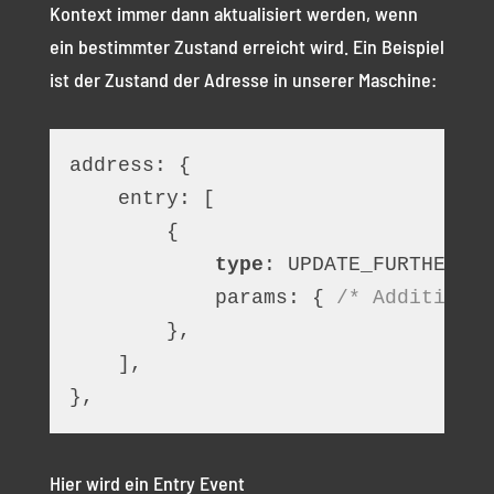
Kontext immer dann aktualisiert werden, wenn
ein bestimmter Zustand erreicht wird. Ein Beispiel
ist der Zustand der Adresse in unserer Maschine:
address: {
    entry: [
        {
type
: UPDATE_FURTHEST_S
            params: { 
/* Additional
        },
    ],
},
Hier wird ein Entry Event