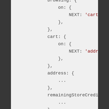
            browsing: {
                on: {
                    NEXT: 
'cart'
,
                },
            },
            cart: {
                on: {
                    NEXT: 
'address'
                },
            },
            address: {
                ...
            },
            remainingStoreCredit: {
                ...