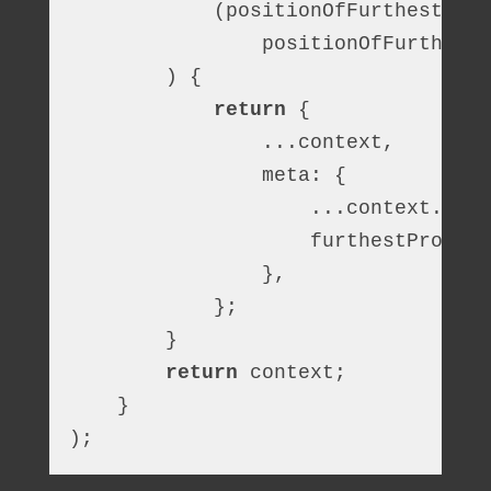
            (positionOfFurthestProc
                positionOfFurthestS
        ) {
return
 {
                ...context,
                meta: {
                    ...context.meta
                    furthestProcess
                },
            };
        }
return
 context;
    }
);