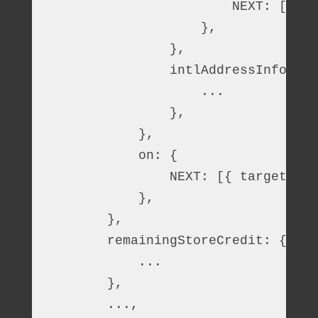
                        NEXT: [{ ta
                    },
                },
                intlAddressInfo: {
                    ...
                },
            },
            on: {
                NEXT: [{ target: 
'r
            },
        },
        remainingStoreCredit: {
            ... 
        },
        ...,