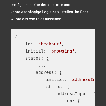
ermöglichen eine detailliertere und
kontextabhängige Logik darzustellen. Im Code
würde das wie folgt aussehen:
{
    id: 
'checkout'
,
    initial: 
'browsing'
,
    states: {
        ...,
        address: {
            initial: 
'addressInput'
            states: {
                addressInput: {
                    on: {