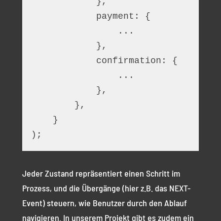
            },
            payment: {
                ...
            },
            confirmation: {
                ...
            },
        },
    }
);
Jeder Zustand repräsentiert einen Schritt im
Prozess, und die Übergänge (hier z.B. das NEXT-
Event) steuern, wie Benutzer durch den Ablauf
navigieren. In unserem Projekt gibt es zudem ein