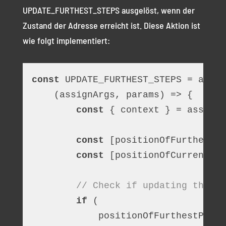
UPDATE_FURTHEST_STEPS ausgelöst, wenn der
Zustand der Adresse erreicht ist. Diese Aktion ist
wie folgt implementiert:
const
 UPDATE_FURTHEST_STEPS = assig
    (assignArgs, params) => {
const
 { context } = assignA
const
 [positionOfFurthestPr
const
 [positionOfCurrentPro
// Check if updating the fu
if
 (
            positionOfFurthestProce