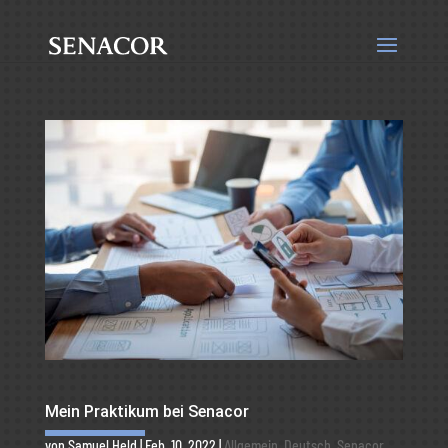
Mein Praktikum bei Senacor
von
Samuel Held
|
Feb. 10, 2022
|
Allgemein
,
Deutsch
,
Senacor