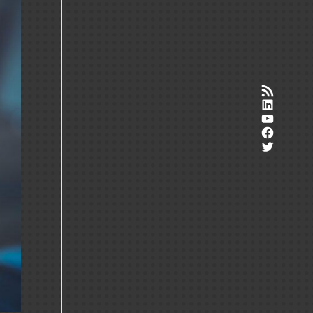
RSS-Feed
LinkedI
YouTub
Facebo
Twitter