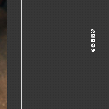
RSS-Feed
LinkedI
YouTub
Facebo
Twitter