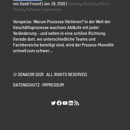
von
David Freund
|
Jan. 28, 2026
|
Banking
,
Deutsch
,
Editor's
Choice
,
Software Engineering
Vorspeise: Warum Prozesse filetieren? In der Welt der
Geschäftsprozesse wachsen Abläufe mit jeder
Veränderung – und selten in eine schöne Richtung.
Gerade dort, wo unterschiedliche Teams und
Fachbereiche beteiligt sind, wird der Prozess-Monolith
schnell zum schwer...
© SENACOR 2025 ALL RIGHTS RESERVED.
DATENSCHUTZ
·
IMPRESSUM
Twitter
Facebook
YouTube
LinkedIn
RSS-Feed