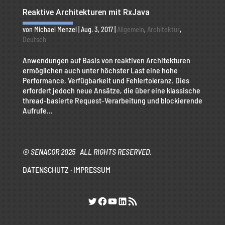
Reaktive Architekturen mit RxJava
von
Michael Menzel
|
Aug. 3, 2017
|
Allgemein
,
Architektur
,
Deutsch
Anwendungen auf Basis von reaktiven Architekturen
ermöglichen auch unter höchster Last eine hohe
Performance, Verfügbarkeit und Fehlertoleranz. Dies
erfordert jedoch neue Ansätze, die über eine klassische
thread-basierte Request-Verarbeitung und blockierende
Aufrufe...
© SENACOR 2025 ALL RIGHTS RESERVED.
DATENSCHUTZ
·
IMPRESSUM
Twitter
Facebook
YouTube
LinkedIn
RSS-Feed