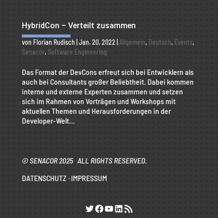
HybridCon – Verteilt zusammen
von
Florian Rudisch
|
Jan. 20, 2022
|
Allgemein
,
Deutsch
,
Events
,
Senacor
,
Software Engineering
Das Format der DevCons erfreut sich bei Entwicklern als
auch bei Consultants großer Beliebtheit. Dabei kommen
interne und externe Experten zusammen und setzen
sich im Rahmen von Vorträgen und Workshops mit
aktuellen Themen und Herausforderungen in der
Developer-Welt...
© SENACOR 2025 ALL RIGHTS RESERVED.
DATENSCHUTZ
·
IMPRESSUM
Twitter
Facebook
YouTube
LinkedIn
RSS-Feed