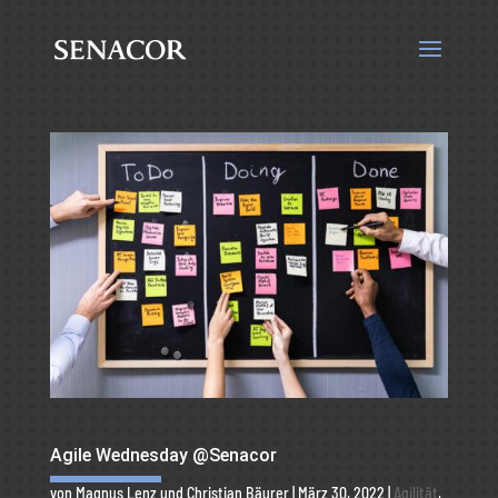
Agile Wednesday @Senacor
von
Magnus Lenz
und
Christian Bäurer
|
März 30, 2022
|
Agilität
,