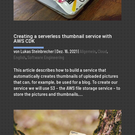
Creating a serverless thumbnail service with
AWS CDK
von
Lukas Steinbrecher
|
Dez. 16, 2021
|
Allgemein
,
Cloud
,
English
,
Software Engineering
This article describes how to build a service that
automatically creates thumbnails of uploaded pictures
that can, for example, be used for a blog. To create our
service we will use S3 – the AWS file storage service – to
store the pictures and thumbnails,...