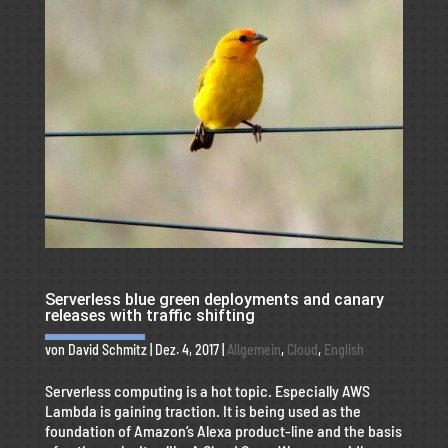
Serverless blue green deployments and canary
releases with traffic shifting
von
David Schmitz
|
Dez. 4, 2017
|
Allgemein
,
Cloud
,
English
Serverless computing is a hot topic. Especially AWS
Lambda is gaining traction. It is being used as the
foundation of Amazon’s Alexa product-line and the basis