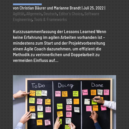
von
Christian Bäurer
und
Marianne Brandt
|
Juli 25, 2022
|
Agilität
,
Allgemein
,
Deutsch
,
Editor's Choice
,
Software
Engineering
,
Tools & Frameworks
Kurzzusammenfassung der Lessons Learned Wenn
keine Erfahrung im agilen Arbeiten vorhanden ist –
mindestens zum Start und der Projektvorbereitung
einen Agile Coach dazunehmen, um effizient die
Methodik zu verinnerlichen und Doppelarbeit zu
vermeiden Einfluss auf...