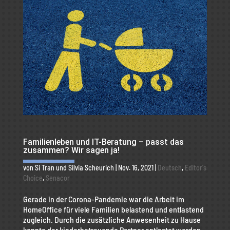
Familienleben und IT-Beratung – passt das
zusammen? Wir sagen ja!
von
Si Tran
und
Silvia Scheurich
|
Nov. 16, 2021
|
Deutsch
,
Editor's
Choice
,
Senacor
Gerade in der Corona-Pandemie war die Arbeit im
HomeOffice für viele Familien belastend und entlastend
zugleich. Durch die zusätzliche Anwesenheit zu Hause
konnte der kinderbetreuende Partner entlastet werden.